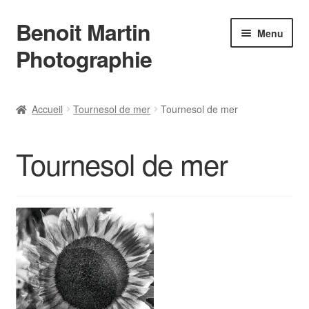
Benoit Martin
Aller
Aller
Menu
à
au
Photographie
la
contenu
navigation
Accueil
Accueil
Tournesol de mer
Tournesol de mer
Actualités
Tournesol de mer
Conditions Générales de Vente
Contact
Instagram
L’auteur