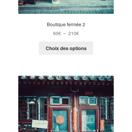
Boutique fermée 2
Plage
60
€
–
210
€
de
Ce
prix :
Choix des options
produit
60€
a
à
plusieurs
210€
variations.
Les
options
peuvent
être
choisies
sur
la