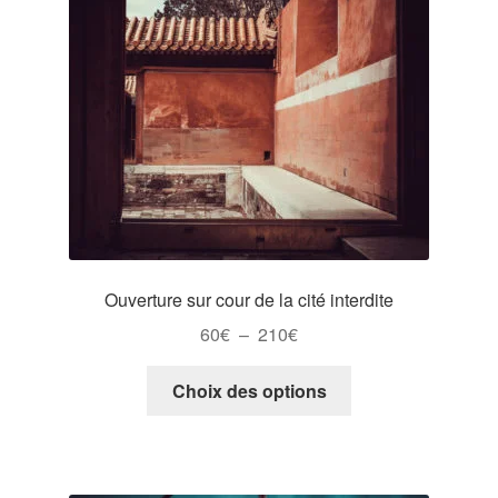
être
choisies
sur
la
page
du
produit
Ouverture sur cour de la cité interdite
Plage
60
€
–
210
€
de
Ce
prix :
Choix des options
produit
60€
a
à
plusieurs
210€
variations.