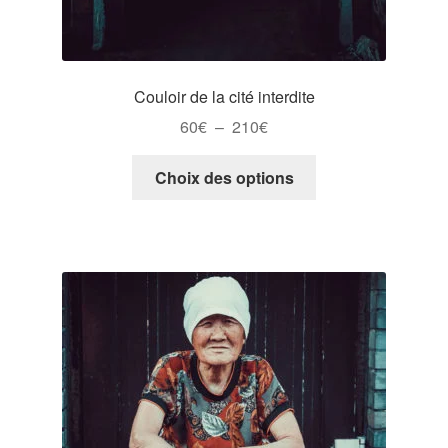
Couloir de la cité interdite
Plage
60
€
–
210
€
de
Ce
prix :
Choix des options
produit
60€
a
à
plusieurs
210€
variations.
Les
options
peuvent
être
choisies
sur
la