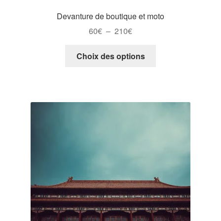
du
produit
Devanture de boutique et moto
Plage
60
€
–
210
€
de
Ce
prix :
Choix des options
produit
60€
a
à
plusieurs
210€
variations.
Les
options
peuvent
être
choisies
sur
la
page
du