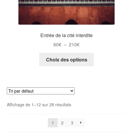
produit
Entrée de la cité interdite
Plage
60
€
–
210
€
de
Ce
prix :
Choix des options
produit
60€
a
à
plusieurs
210€
variations.
Les
options
Affichage de 1–12 sur 28 résultats
peuvent
être
choisies
1
2
3
sur