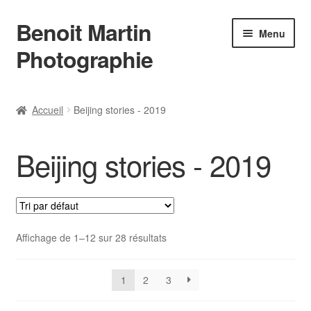
Benoit Martin
Aller
Aller
Menu
à
au
Photographie
la
contenu
navigation
Accueil
Accueil
Beijing stories - 2019
Actualités
Beijing stories - 2019
Conditions Générales de Vente
Contact
Instagram
Affichage de 1–12 sur 28 résultats
L’auteur
1
2
3