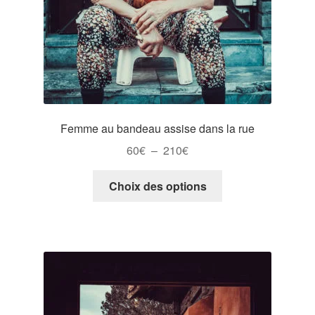
page
du
produit
Femme au bandeau assise dans la rue
Plage
60
€
–
210
€
de
Ce
prix :
Choix des options
produit
60€
a
à
plusieurs
210€
variations.
Les
options
peuvent