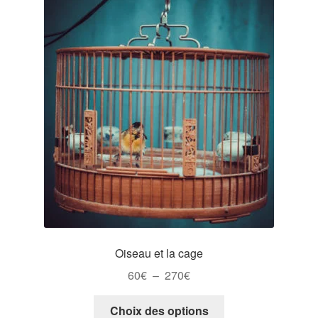
Les
options
peuvent
être
choisies
sur
la
page
du
produit
Oiseau et la cage
Plage
60
€
–
270
€
de
Ce
prix :
Choix des options