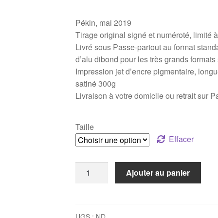
de
Pékin, mai 2019
prix :
Tirage original signé et numéroté, limité 
60€
Livré sous Passe-partout au format stand
d’alu dibond pour les très grands format
à
Impression jet d’encre pigmentaire, long
210€
satiné 300g
Livraison à votre domicile ou retrait sur P
Taille
Effacer
quantité
Ajouter au panier
de
Boutique
fermée
2
UGS :
ND