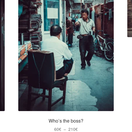
Who’s the boss?
Plage
60
€
–
210
€