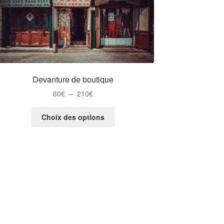
Devanture de boutique
Plage
60
€
–
210
€
de
Ce
prix :
Choix des options
produit
60€
a
à
plusieurs
210€
variations.
Les
options
peuvent
être
choisies
sur