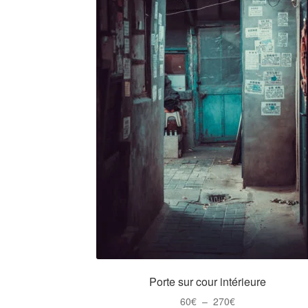
Porte sur cour intérieure
Plage
60
€
–
270
€