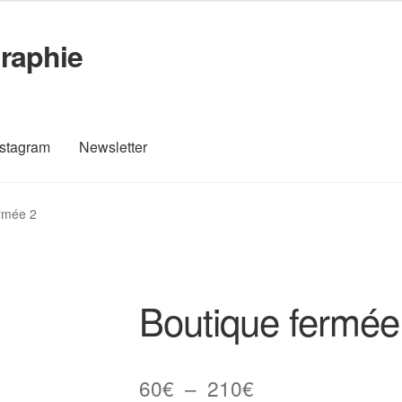
raphie
nstagram
Newsletter
Vente
Contact
Instagram
L’auteur
Mon compte
Newsletter
rmée 2
mande
Boutique fermée
Plage
60
€
–
210
€