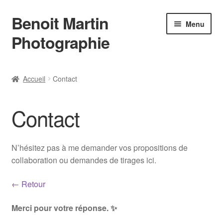
Benoit Martin
Aller
Aller
Menu
à
au
Photographie
la
contenu
navigation
Accueil
Accueil
Contact
Actualités
Contact
Conditions Générales de Vente
Contact
N’hésitez pas à me demander vos propositions de
collaboration ou demandes de tirages ici.
Instagram
← Retour
L’auteur
Merci pour votre réponse. ✨