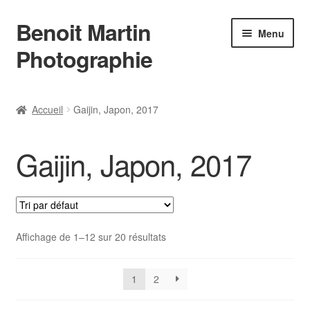
Benoit Martin
Aller
Aller
Menu
à
au
Photographie
la
contenu
navigation
Accueil
Accueil
Gaijin, Japon, 2017
Actualités
Gaijin, Japon, 2017
Conditions Générales de Vente
Contact
Instagram
Affichage de 1–12 sur 20 résultats
L’auteur
1
2