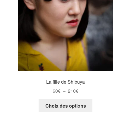
page
du
produit
La fille de Shibuya
Plage
60
€
–
210
€
de
Ce
prix :
Choix des options
produit
60€
a
à
plusieurs
210€