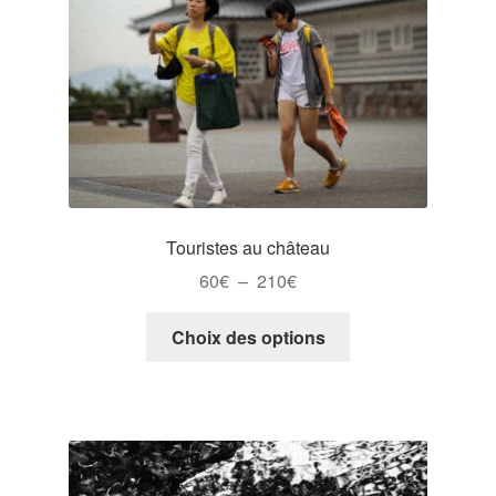
Touristes au château
Plage
60
€
–
210
€
de
Ce
prix :
Choix des options
produit
60€
a
à
plusieurs
210€
variations.
Les
options