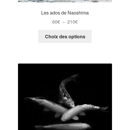
Les ados de Naoshima
Plage
60
€
–
210
€
de
Ce
prix :
Choix des options
produit
60€
a
à
plusieurs
210€
variations.
Les
options
peuvent
être
choisies
sur
la
page
du