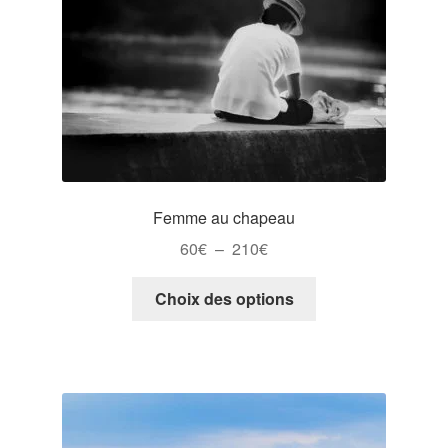
sur
la
page
du
produit
Femme au chapeau
Plage
60
€
–
210
€
de
Ce
prix :
Choix des options
produit
60€
a
à
plusieurs
210€
variations.
Les
options