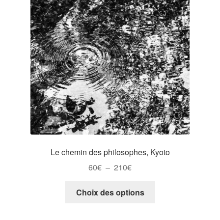
peuvent
être
choisies
sur
la
page
du
produit
Le chemin des philosophes, Kyoto
Plage
60
€
–
210
€
de
Ce
prix :
Choix des options
produit
60€
a
à