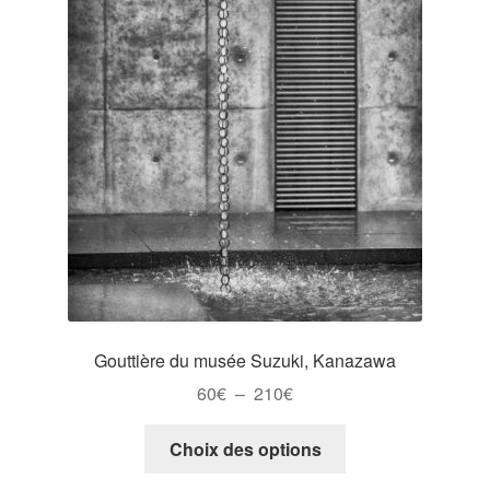
page
du
produit
Gouttière du musée Suzuki, Kanazawa
Plage
60
€
–
210
€
de
Ce
prix :
Choix des options
produit
60€