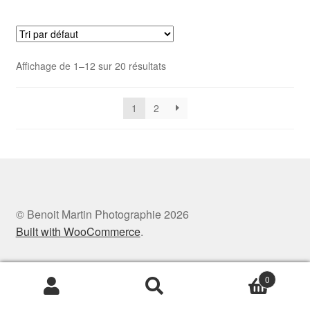
plusieurs
210€
variations.
Les
options
Affichage de 1–12 sur 20 résultats
peuvent
être
choisies
1
2
sur
la
page
du
produit
© Benoit Martin Photographie 2026
Built with WooCommerce
.
0
Recherche
Recherche
pour :