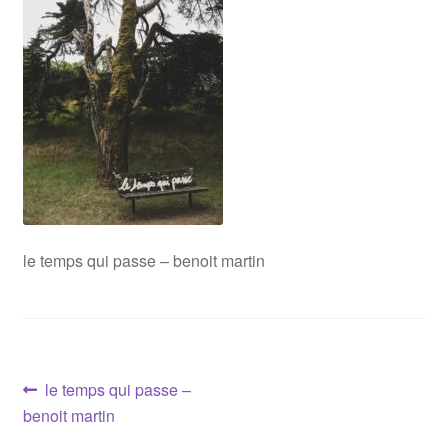
Mon compte
Newsletter
Page d’accueil
Panier
Validation de la commande
le temps qui passe – benoit martin
Navigation
Article
le temps qui passe –
précédent :
benoit martin
de