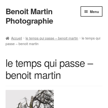
Benoit Martin
Aller
Aller
Menu
à
au
Photographie
la
contenu
navigation
Accueil
Accueil
le temps qui passe – benoit martin
le temps qui
passe – benoit martin
Actualités
Conditions Générales de Vente
le temps qui passe –
Contact
benoit martin
Instagram
L’auteur