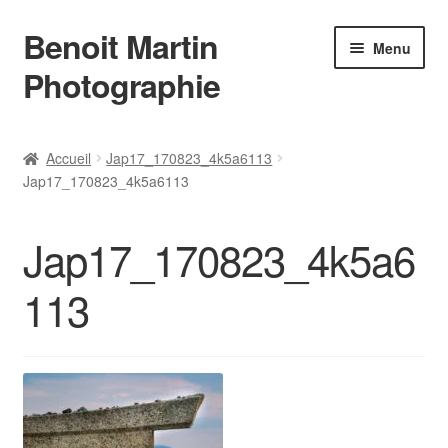
Benoit Martin
Aller
Aller
Menu
à
au
Photographie
la
contenu
navigation
Accueil
Accueil
Jap17_170823_4k5a6113
Jap17_170823_4k5a6113
Actualités
Conditions Générales de Vente
Jap17_170823_4k5a6
Contact
113
Instagram
L’auteur