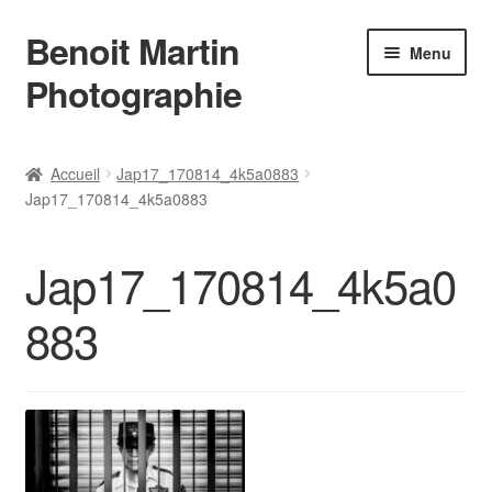
Benoit Martin
Aller
Aller
Menu
à
au
Photographie
la
contenu
navigation
Accueil
Accueil
Jap17_170814_4k5a0883
Jap17_170814_4k5a0883
Actualités
Conditions Générales de Vente
Jap17_170814_4k5a0
Contact
883
Instagram
L’auteur