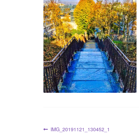
Navigation
Article
IMG_20191121_130452_1
précédent :