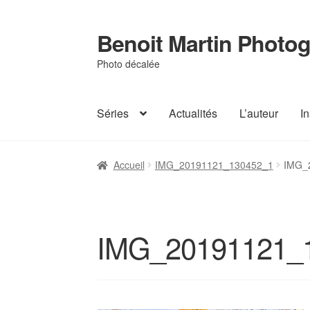
Benoit Martin Photog
Aller
Aller
à
au
Photo décalée
la
contenu
navigation
Séries
Actualités
L’auteur
I
Accueil
Actualités
Conditions Générales de 
Accueil
IMG_20191121_130452_1
IMG_
Page d’accueil
Panier
Validation de la com
IMG_20191121_