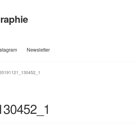
raphie
nstagram
Newsletter
Vente
Contact
Instagram
L’auteur
Mon compte
Newsletter
20191121_130452_1
mande
130452_1