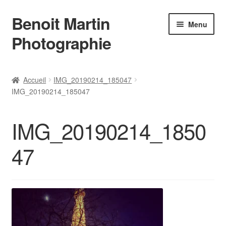
Benoit Martin
Aller
Aller
Menu
à
au
Photographie
la
contenu
navigation
Accueil
Accueil
IMG_20190214_185047
IMG_20190214_185047
Actualités
Conditions Générales de Vente
IMG_20190214_1850
Contact
47
Instagram
L’auteur