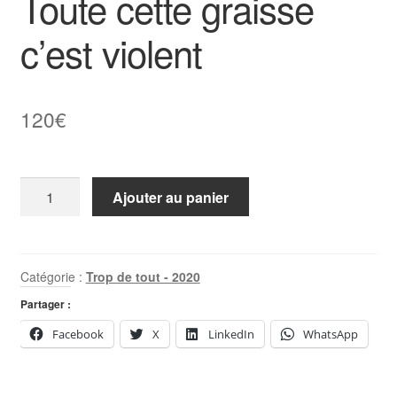
Toute cette graisse
c’est violent
120
€
quantité
Ajouter au panier
de
Toute
cette
graisse
Catégorie :
Trop de tout - 2020
c'est
Partager :
violent
Facebook
X
LinkedIn
WhatsApp