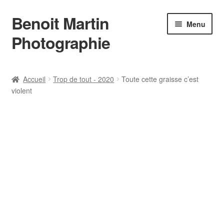
Benoit Martin
Aller
Aller
Menu
à
au
Photographie
la
contenu
navigation
Accueil
Accueil
Trop de tout - 2020
Toute cette graisse c’est
violent
Actualités
Conditions Générales de Vente
Contact
Instagram
L’auteur