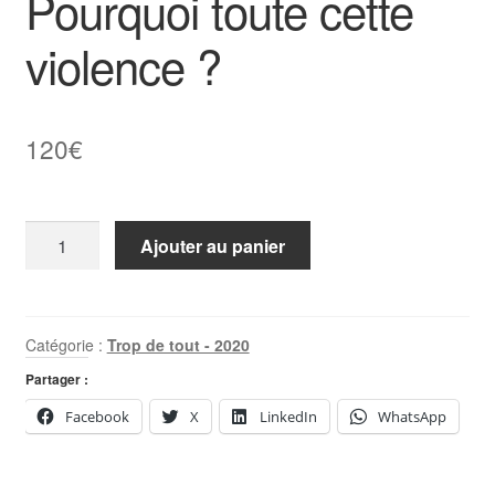
Pourquoi toute cette
violence ?
120
€
quantité
Ajouter au panier
de
Pourquoi
toute
cette
Catégorie :
Trop de tout - 2020
violence
Partager :
?
Facebook
X
LinkedIn
WhatsApp