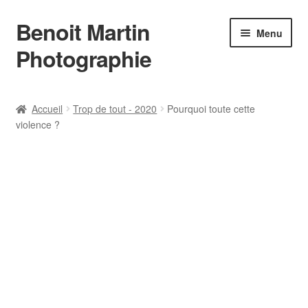
Benoit Martin
Aller
Aller
Menu
à
au
Photographie
la
contenu
navigation
Accueil
Accueil
Trop de tout - 2020
Pourquoi toute cette
violence ?
Actualités
Conditions Générales de Vente
Contact
Instagram
L’auteur