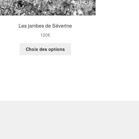
Les jambes de Séverine
120
€
Ce
Choix des options
produit
a
plusieurs
variations.
Les
options
peuvent
être
choisies
sur
la
page
du