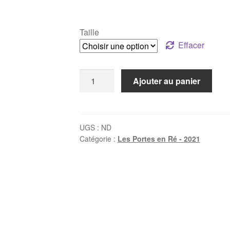
de
prix :
Taille
120€
Effacer
à
quantité
Ajouter au panier
240€
de
Rocher
vibrant
UGS :
ND
Catégorie :
Les Portes en Ré - 2021