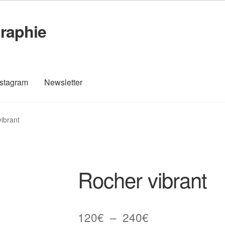
raphie
nstagram
Newsletter
Vente
Contact
Instagram
L’auteur
Mon compte
Newsletter
ibrant
mande
Rocher vibrant
Plage
120
€
–
240
€