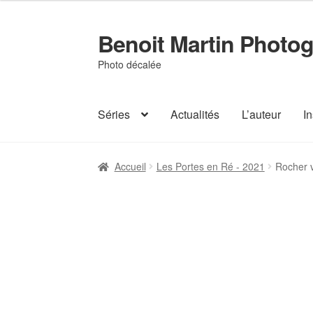
prix :
120€
Benoit Martin Photog
à
Aller
Aller
240€
à
au
Photo décalée
la
contenu
navigation
Séries
Actualités
L’auteur
I
Accueil
Actualités
Conditions Générales de 
Accueil
Les Portes en Ré - 2021
Rocher v
Page d’accueil
Panier
Validation de la com