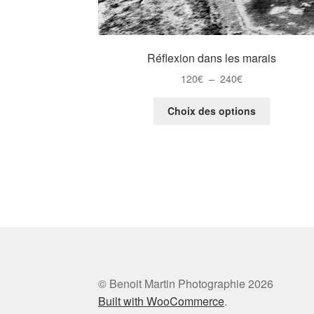
Réflexion dans les marais
Plage
120
€
–
240
€
de
Ce
prix :
Choix des options
produit
120€
a
à
plusieurs
240€
variations
Les
options
peuvent
être
choisies
sur
la
© Benoit Martin Photographie 2026
page
Built with WooCommerce
.
du