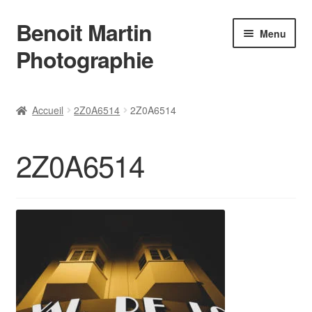
Benoit Martin
Aller
Aller
Menu
à
au
Photographie
la
contenu
navigation
Accueil
Accueil
2Z0A6514
2Z0A6514
Actualités
2Z0A6514
Conditions Générales de Vente
Contact
Instagram
L’auteur