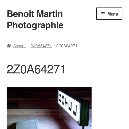
Benoit Martin
Aller
Aller
Menu
à
au
Photographie
la
contenu
navigation
Accueil
Accueil
2Z0A64271
2Z0A64271
Actualités
2Z0A64271
Conditions Générales de Vente
Contact
Instagram
L’auteur