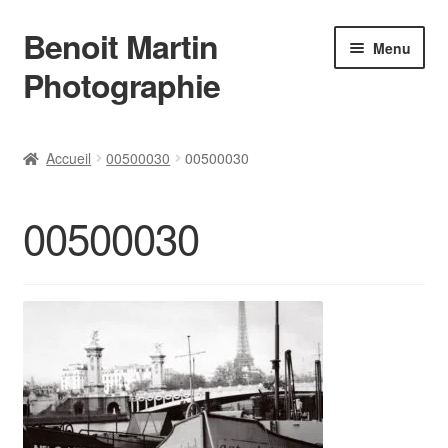
Benoit Martin
Aller
Aller
Menu
à
au
Photographie
la
contenu
navigation
Accueil
Accueil
00500030
00500030
Actualités
00500030
Conditions Générales de Vente
Contact
Instagram
L’auteur